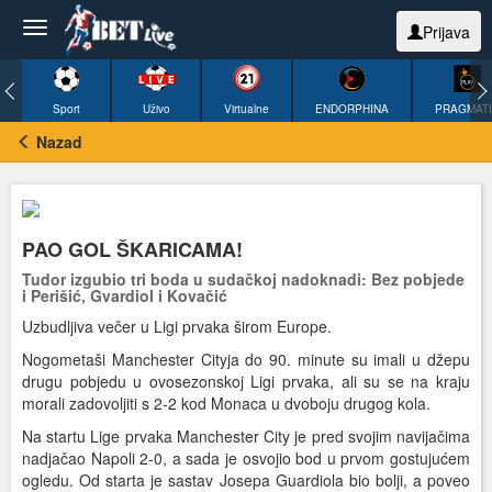
Prijava
Sport
Uživo
Virtualne
ENDORPHINA
PRAGMAT
Nazad
PAO GOL ŠKARICAMA!
Tudor izgubio tri boda u sudačkoj nadoknadi: Bez pobjede
i Perišić, Gvardiol i Kovačić
Uzbudljiva večer u Ligi prvaka širom Europe.
Nogometaši Manchester Cityja do 90. minute su imali u džepu
drugu pobjedu u ovosezonskoj Ligi prvaka, ali su se na kraju
morali zadovoljiti s 2-2 kod Monaca u dvoboju drugog kola.
Na startu Lige prvaka Manchester City je pred svojim navijačima
nadjačao Napoli 2-0, a sada je osvojio bod u prvom gostujućem
ogledu. Od starta je sastav Josepa Guardiola bio bolji, a poveo