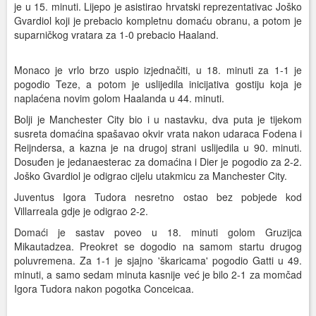
je u 15. minuti. Lijepo je asistirao hrvatski reprezentativac Joško
Gvardiol koji je prebacio kompletnu domaću obranu, a potom je
suparničkog vratara za 1-0 prebacio Haaland.
Monaco je vrlo brzo uspio izjednačiti, u 18. minuti za 1-1 je
pogodio Teze, a potom je uslijedila inicijativa gostiju koja je
naplaćena novim golom Haalanda u 44. minuti.
Bolji je Manchester City bio i u nastavku, dva puta je tijekom
susreta domaćina spašavao okvir vrata nakon udaraca Fodena i
Reijndersa, a kazna je na drugoj strani uslijedila u 90. minuti.
Dosuđen je jedanaesterac za domaćina i Dier je pogodio za 2-2.
Joško Gvardiol je odigrao cijelu utakmicu za Manchester City.
Juventus Igora Tudora nesretno ostao bez pobjede kod
Villarreala gdje je odigrao 2-2.
Domaći je sastav poveo u 18. minuti golom Gruzijca
Mikautadzea. Preokret se dogodio na samom startu drugog
poluvremena. Za 1-1 je sjajno 'škaricama' pogodio Gatti u 49.
minuti, a samo sedam minuta kasnije već je bilo 2-1 za momčad
Igora Tudora nakon pogotka Conceicaa.