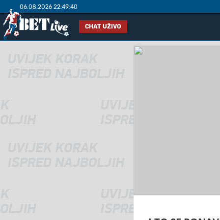
06.08.2026 22:49:40
CHAT UŽIVO