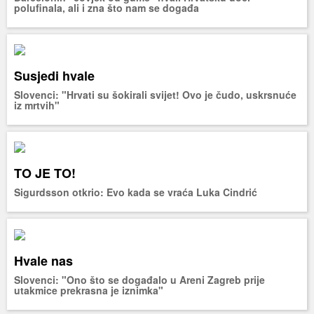
polufinala, ali i zna što nam se događa
Susjedi hvale
Slovenci: "Hrvati su šokirali svijet! Ovo je čudo, uskrsnuće
iz mrtvih"
TO JE TO!
Sigurdsson otkrio: Evo kada se vraća Luka Cindrić
Hvale nas
Slovenci: "Ono što se događalo u Areni Zagreb prije
utakmice prekrasna je iznimka"