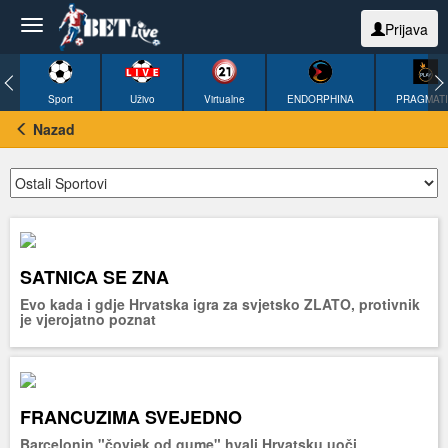
Prijava
Sport
Uživo
Virtualne
ENDORPHINA
PRAGMAT
Nazad
SATNICA SE ZNA
Evo kada i gdje Hrvatska igra za svjetsko ZLATO, protivnik
je vjerojatno poznat
FRANCUZIMA SVEJEDNO
Barcelonin "čovjek od gume" hvali Hrvatsku uoči