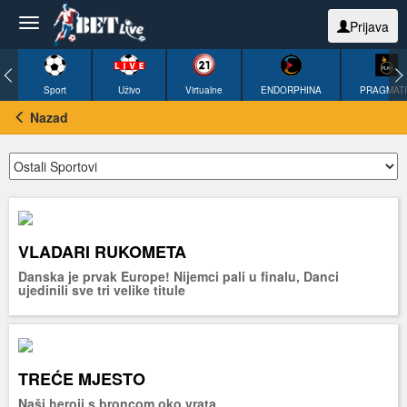
Prijava
Sport
Uživo
Virtualne
ENDORPHINA
PRAGMAT
Nazad
VLADARI RUKOMETA
Danska je prvak Europe! Nijemci pali u finalu, Danci
ujedinili sve tri velike titule
TREĆE MJESTO
Naši heroji s broncom oko vrata