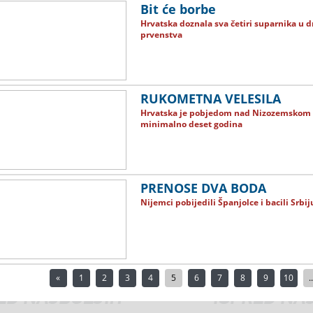
Bit će borbe
Hrvatska doznala sva četiri suparnika 
prvenstva
RUKOMETNA VELESILA
Hrvatska je pobjedom nad Nizozemskom p
minimalno deset godina
PRENOSE DVA BODA
Nijemci pobijedili Španjolce i bacili Srbi
«
1
2
3
4
5
6
7
8
9
10
..