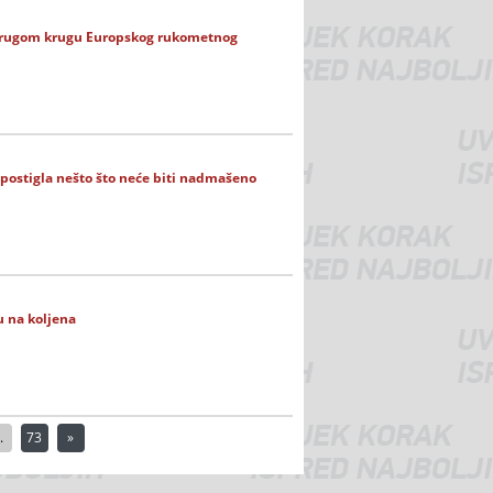
u drugom krugu Europskog rukometnog
ostigla nešto što neće biti nadmašeno
ju na koljena
.
73
»